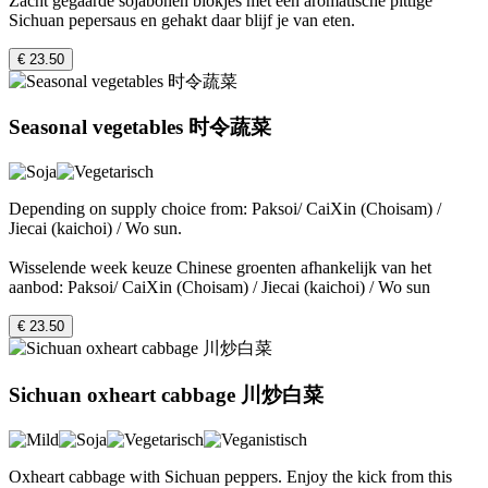
Zacht gegaarde sojabonen blokjes met een aromatische pittige
Sichuan pepersaus en gehakt daar blijf je van eten.
€ 23.50
Seasonal vegetables 时令蔬菜
Depending on supply choice from: Paksoi/ CaiXin (Choisam) /
Jiecai (kaichoi) / Wo sun.
Wisselende week keuze Chinese groenten afhankelijk van het
aanbod: Paksoi/ CaiXin (Choisam) / Jiecai (kaichoi) / Wo sun
€ 23.50
Sichuan oxheart cabbage 川炒⽩菜
Oxheart cabbage with Sichuan peppers. Enjoy the kick from this