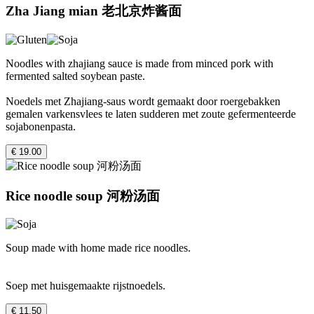
Zha Jiang mian 老北京炸酱面
Noodles with zhajiang sauce is made from minced pork with
fermented salted soybean paste.
Noedels met Zhajiang-saus wordt gemaakt door roergebakken
gemalen varkensvlees te laten sudderen met zoute gefermenteerde
sojabonenpasta.
€ 19.00
Rice noodle soup 河粉汤面
Soup made with home made rice noodles.
Soep met huisgemaakte rijstnoedels.
€ 11.50