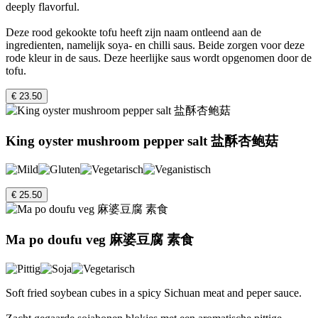
deeply flavorful.
Deze rood gekookte tofu heeft zijn naam ontleend aan de
ingredienten, namelijk soya- en chilli saus. Beide zorgen voor deze
rode kleur in de saus. Deze heerlijke saus wordt opgenomen door de
tofu.
€ 23.50
King oyster mushroom pepper salt 盐酥杏鲍菇
€ 25.50
Ma po doufu veg 麻婆豆腐 素食
Soft fried soybean cubes in a spicy Sichuan meat and peper sauce.