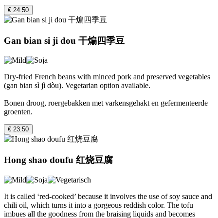
€ 24.50
Gan bian si ji dou 干煸四季豆
Dry-fried French beans with minced pork and preserved vegetables
(gan bian sì jì dòu). Vegetarian option available.
Bonen droog, roergebakken met varkensgehakt en gefermenteerde
groenten.
€ 23.50
Hong shao doufu 红烧豆腐
It is called ‘red-cooked’ because it involves the use of soy sauce and
chili oil, which turns it into a gorgeous reddish color. The tofu
imbues all the goodness from the braising liquids and becomes