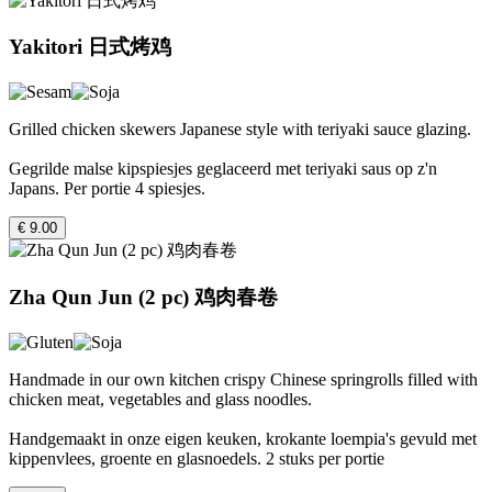
Yakitori 日式烤鸡
Grilled chicken skewers Japanese style with teriyaki sauce glazing.
Gegrilde malse kipspiesjes geglaceerd met teriyaki saus op z'n
Japans. Per portie 4 spiesjes.
€ 9.00
Zha Qun Jun (2 pc) 鸡肉春卷
Handmade in our own kitchen crispy Chinese springrolls filled with
chicken meat, vegetables and glass noodles.
Handgemaakt in onze eigen keuken, krokante loempia's gevuld met
kippenvlees, groente en glasnoedels. 2 stuks per portie