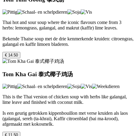
Thai hot and sour soup where the iconic flavours come from 3
herbs: lemongrass, galangal, and makrut (kaffir) lime leaves.
Bekende Thaise soup met de drie kenmerkende kruiden: citroengras,
galangal en kaffir limoen bladeren.
€ 14.50
Tom Kha Gai 泰式椰子鸡汤
This is the Thai version of chicken soup with herbs like galangal,
lime leave and finished with coconut milk.
Is een geurig getrokken kippenbouillon met verse kruiden als laos
(galangal, sereh (ta-khrai), Kaffir citroenblad (bai ma-krood),
afgemaakt met kokosmelk.
€ 11.50