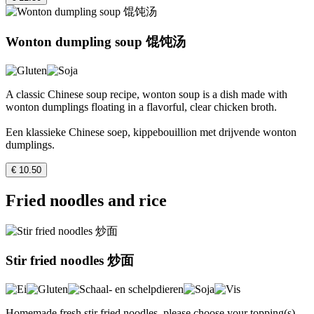
Wonton dumpling soup 馄饨汤
A classic Chinese soup recipe, wonton soup is a dish made with
wonton dumplings floating in a flavorful, clear chicken broth.
Een klassieke Chinese soep, kippebouillion met drijvende wonton
dumplings.
€ 10.50
Fried noodles and rice
Stir fried noodles 炒面
Homemade fresh stir fried noodles, please choose your topping(s).