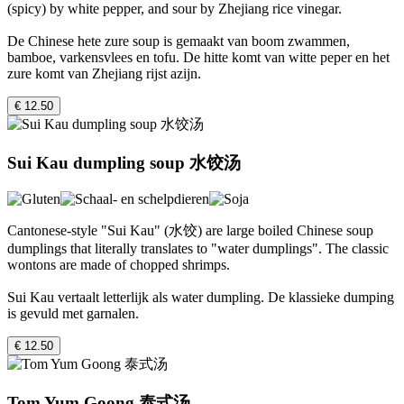
(spicy) by white pepper, and sour by Zhejiang rice vinegar.
De Chinese hete zure soup is gemaakt van boom zwammen,
bamboe, varkensvlees en tofu. De hitte komt van witte peper en het
zure komt van Zhejiang rijst azijn.
€ 12.50
Sui Kau dumpling soup 水饺汤
Cantonese-style "Sui Kau" (水饺) are large boiled Chinese soup
dumplings that literally translates to "water dumplings". The classic
wontons are made of chopped shrimps.
Sui Kau vertaalt letterlijk als water dumpling. De klassieke dumping
is gevuld met garnalen.
€ 12.50
Tom Yum Goong 泰式汤