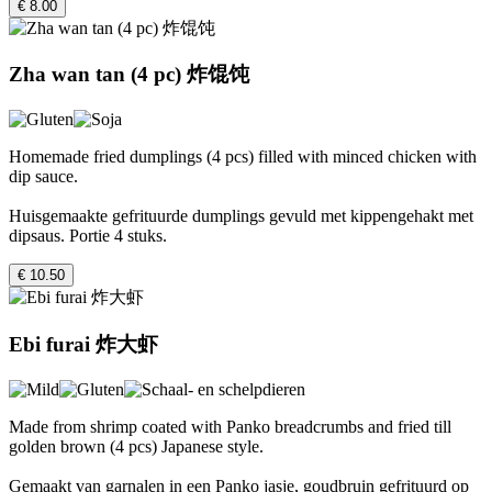
€ 8.00
Zha wan tan (4 pc) 炸馄饨
Homemade fried dumplings (4 pcs) filled with minced chicken with
dip sauce.
Huisgemaakte gefrituurde dumplings gevuld met kippengehakt met
dipsaus. Portie 4 stuks.
€ 10.50
Ebi furai 炸大虾
Made from shrimp coated with Panko breadcrumbs and fried till
golden brown (4 pcs) Japanese style.
Gemaakt van garnalen in een Panko jasje, goudbruin gefrituurd op