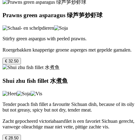
Prawns green asparagus 绿芦笋炒虾球
Stirfry green aspargus with peeled prawns.
Roergebakken knapperige groene asperges met gepelde garnalen.
€ 32.50
Shui zhu fish fillet 水煮鱼
Tender poach fish fillet a favourite Sichuan dish, because of its oily
but not greasy, spicy but not dry, tender meat.
Zacht gepocheerd victoriabaarsfilet is een favoriet Sichuan gerecht,
vanwege olieachtige maar niet vette, pittige zachte vis.
€ 28.50