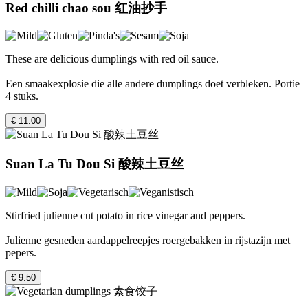
Red chilli chao sou 红油抄手
These are delicious dumplings with red oil sauce.
Een smaakexplosie die alle andere dumplings doet verbleken. Portie
4 stuks.
€ 11.00
Suan La Tu Dou Si 酸辣土豆丝
Stirfried julienne cut potato in rice vinegar and peppers.
Julienne gesneden aardappelreepjes roergebakken in rijstazijn met
pepers.
€ 9.50